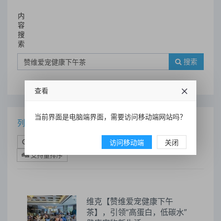
内
容
搜
索
搜索
查看
当前界面是电脑端界面，需要访问移动端网站吗？
列表
时间排序
点击排序
评论排序
评分排序
访问移动端
关闭
支持量排序
维克【赞维爱宠健康下午
茶】，引领“高蛋白，低碳水”