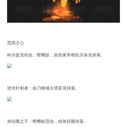
恐惧之心
科尔提克幼虫：螳螂妖，由皇家宰相佐尔洛克掉落。
琥光针刺者：由刀锋领主塔亚克掉落。
加拉隆之子：螳螂妖恐虫，由加拉隆掉落。