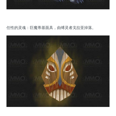
任性的灵魂：巨魔蒂基面具，由缚灵者戈拉亚掉落。