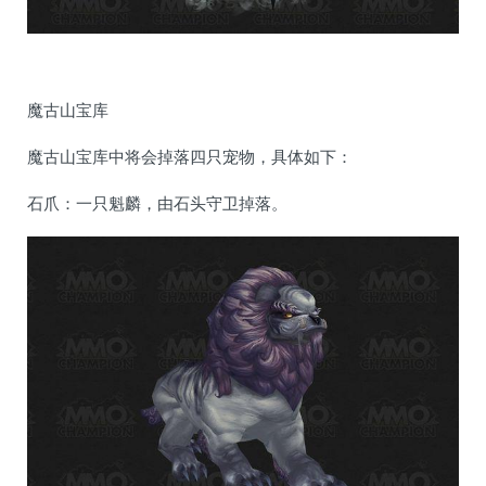
魔古山宝库
魔古山宝库中将会掉落四只宠物，具体如下：
石爪：一只魁麟，由石头守卫掉落。