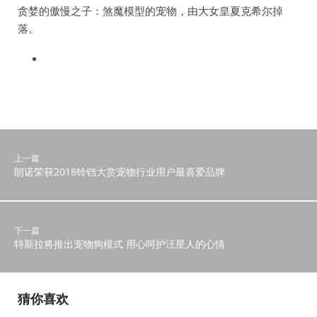
贪婪的傲慢之子：煞魔模型的宠物，由大女皇夏克希尔掉
落。
上一篇
朗诺荣获2018铃铛大赏宠物行业用户最喜爱品牌
下一篇
特斯拉将推出宠物狗模式 用心呵护汪星人的心情
猜你喜欢