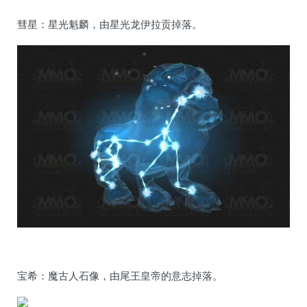
彗星：星光魁麟，由星光龙伊拉贡掉落。
宝希：魔古人石像，由尾王皇帝的意志掉落。