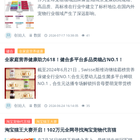
高品质、高标准在行业中建立了标杆地位,在国内外
宠物行业领域产生了深远影响。
创始人
数据
2024-07-17 10:38:05
41
健合
全家庭营养健康
全家庭营养健康助力618！健合多平台多品类稳占NO.1！
截至2024年6月21日，Swisse斯维诗继续霸榜营养
保健全行业NO.1;合生元婴幼儿益生菌多平台蝉联
NO.1，合生元达播专场解锁抖音母婴萌宠带货榜
NO.1;Solid Gold素力高新品小紫瓶鱼...
创始人
数据
2024-06-24 16:14:05
35
淘宝宠物代言猫
淘宝猫王大赛
淘宝猫王大赛开启！102万元全网寻找淘宝宠物代言猫
在7月25日的猫王巅峰之夜上，最终诞生的冠军猫