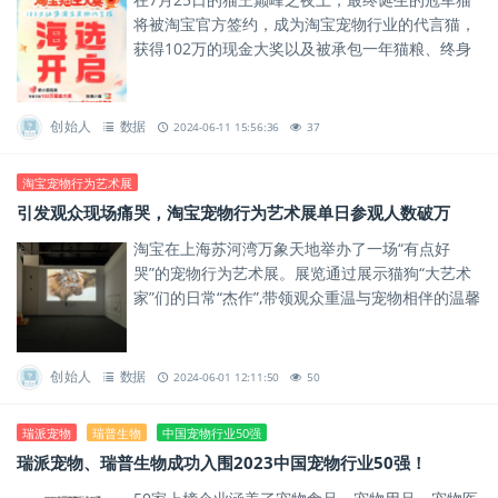
将被淘宝官方签约，成为淘宝宠物行业的代言猫，
获得102万的现金大奖以及被承包一年猫粮、终身
猫咪医疗险、参演院线电影等重磅激励。
创始人
数据
2024-06-11 15:56:36
37
淘宝宠物行为艺术展
引发观众现场痛哭，淘宝宠物行为艺术展单日参观人数破万
淘宝在上海苏河湾万象天地举办了一场“有点好
哭”的宠物行为艺术展。展览通过展示猫狗“大艺术
家”们的日常“杰作”,带领观众重温与宠物相伴的温馨
时光。
创始人
数据
2024-06-01 12:11:50
50
瑞派宠物
瑞普生物
中国宠物行业50强
瑞派宠物、瑞普生物成功入围2023中国宠物行业50强！