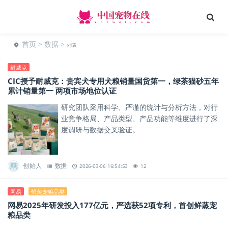
首页
>
数据
>
列表
耐威克
CIC授予耐威克：贵宾犬专用犬粮销量国货第一，绿茶猫砂五年
累计销量第一 两项市场地位认证
研究团队采用科学、严谨的统计与分析方法，对行
业竞争格局、产品类型、产品功能等维度进行了深
度调研与数据交叉验证。
创始人
数据
2026-03-06 16:54:53
12
网易
鲜蒸宠粮品类
网易2025年研发投入177亿元，严选获52项专利，首创鲜蒸宠
粮品类