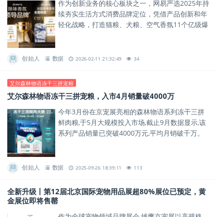
作为创新业务的核心板块之一，网易严选2025年持
续夯实生活方式消费品牌定位，凭借产品创新和年
轻化战略，打造猫粮、犬粮、空气香氛11个亿级爆
品系列，在宠物、家清、家居多个赛道实现领跑。
创始人
数据
2026-02-11 21:32:49
34
艾尔森林物语冻干三拼宠粮
艾尔森林物语冻干三拼宠粮，入市4月销量破4000万
今年3月份在京宠展亮相的森林物语系列冻干三拼
鲜肉粮,于5月大规模投入市场,截止9月数据显示,该
系列产品销量已突破4000万元,平均月销破千万。
这款线下专供产品,一经上市就受到广泛好评,门店
复购高达80...
创始人
数据
2025-09-26 18:39:11
113
全新升级丨第12届北京国际宠物用品展超80%展位已预定，黄
金展位即将售罄
作为全球宠物领域品牌展会,雄鹰京宠展以高规格、