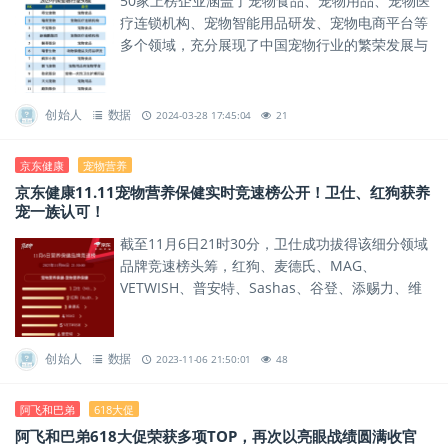
50家上榜企业涵盖了宠物食品、宠物用品、宠物医
疗连锁机构、宠物智能用品研发、宠物电商平台等
多个领域，充分展现了中国宠物行业的繁荣发展与
多元创新力，为推动产业优化布局，形成共促高质
量发展合力。
创始人
数据
2024-03-28 17:45:04
21
京东健康
宠物营养
京东健康11.11宠物营养保健实时竞速榜公开！卫仕、红狗获养
宠一族认可！
截至11月6日21时30分，卫仕成功拔得该细分领域
品牌竞速榜头筹，红狗、麦德氏、MAG、
VETWISH、普安特、Sashas、谷登、添赐力、维
倍思则分别列居榜单TOP10。
创始人
数据
2023-11-06 21:50:01
48
阿飞和巴弟
618大促
阿飞和巴弟618大促荣获多项TOP，再次以亮眼战绩圆满收官