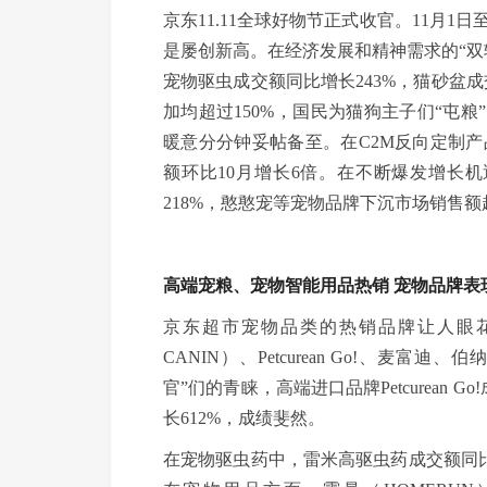
京东11.11全球好物节正式收官。11月
是屡创新高。在经济发展和精神需求的“双
宠物驱虫成交额同比增长243%，猫砂盆成
加均超过150%，国民为猫狗主子们“屯粮
暖意分分钟妥帖备至。在C2M反向定制
额环比10月增长6倍。在不断爆发增长机遇
218%，憨憨宠等宠物品牌下沉市场销售
高端宠粮、宠物智能用品热销 宠物品牌表
京东超市宠物品类的热销品牌让人眼花缭
CANIN）、Petcurean Go!、麦富
官”们的青睐，高端进口品牌Petcurean G
长612%，成绩斐然。
在宠物驱虫药中，雷米高驱虫药成交额同比增