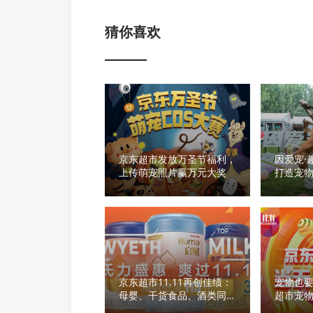
猜你喜欢
京东超市发放万圣节福利，
因爱宠·
上传萌宠照片赢万元大奖
打造宠
京东超市11.11再创佳绩：
宠物也
母婴、干货食品、酒类同比
超市宠物
增长创新高
同比增长