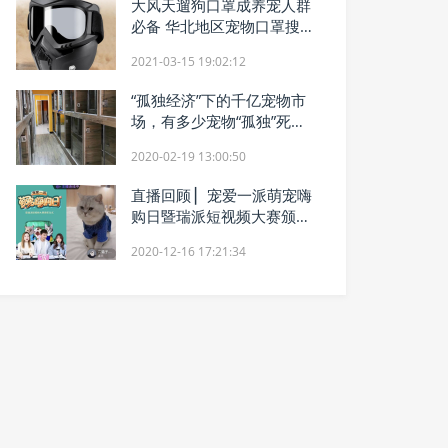
大风天遛狗口罩成养宠人群
必备 华北地区宠物口罩搜索
量提升17倍
2021-03-15 19:02:12
“孤独经济”下的千亿宠物市
场，有多少宠物“孤独”死
去？
2020-02-19 13:00:50
直播回顾 ▏宠爱一派萌宠嗨
购日暨瑞派短视频大赛颁奖
仪式圆满落幕
2020-12-16 17:21:34