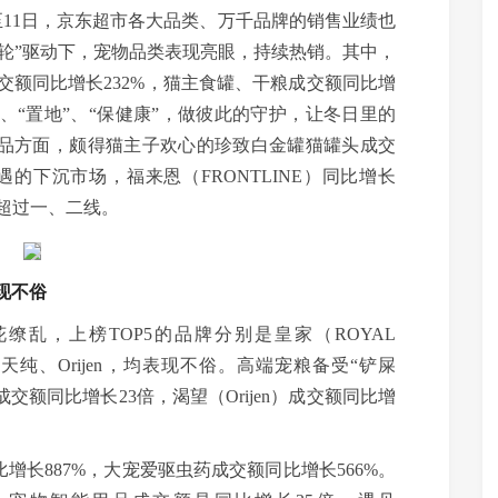
1日至11日，京东超市各大品类、万千品牌的销售业绩也
轮”驱动下，宠物品类表现亮眼，持续热销。其中，
交额同比增长232%，猫主食罐、干粮成交额同比增
”、“置地”、“保健康”，做彼此的守护，让冬日里的
产品方面，颇得猫主子欢心的珍致白金罐猫罐头成交
的下沉市场，福来恩（FRONTLINE）同比增长
额超过一、二线。
现不俗
乱，上榜TOP5的品牌分别是皇家（ROYAL
迪、伯纳天纯、Orijen，均表现不俗。高端宠粮备受“铲屎
o!成交额同比增长23倍，渴望（Orijen）成交额同比增
长887%，大宠爱驱虫药成交额同比增长566%。