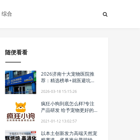
综合
随便看看
2026济南十大宠物医院推
荐：精选榜单+就医避坑指
南
2026-03-18 15:15:26
疯狂小狗到底怎么样?专注
产品研发 给予宠物更好的呵
护
2021-01-12 13:02:57
以本土创新发力高端天然宠
粮赛道，雀巢推出普瑞纳甄