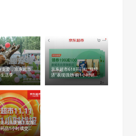
趣宠爱，京东超市
京东超市618开门红“猫经
物生活季
济”表现强劲 前1小时销售
为去年6倍
要活出品质感！京东
药品1小时成交额
21倍