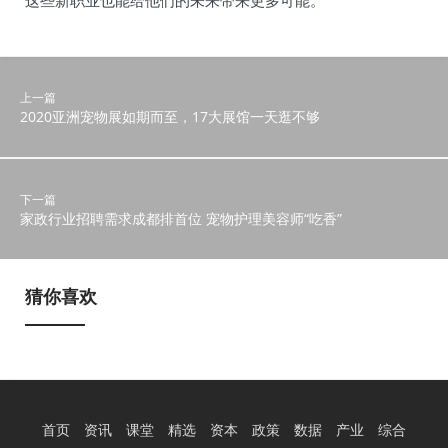
这些新职业也能给他们的未来带来更多可能。
上一篇
2020亚洲宠物展如期而至，17大展馆一天逛不够
下一篇
家政行业招聘需求成都排首位 宠物护理美容师“吃香”
猜你喜欢
首页
资讯
课堂
精选
资本
政策
数据
产业
综合