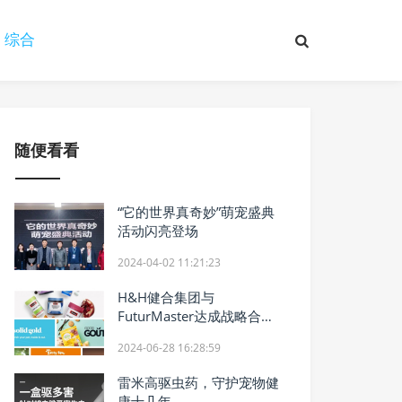
综合
随便看看
“它的世界真奇妙”萌宠盛典
活动闪亮登场
2024-04-02 11:21:23
H&H健合集团与
FuturMaster达成战略合
作，优化全球供应链表现
2024-06-28 16:28:59
雷米高驱虫药，守护宠物健
康十几年