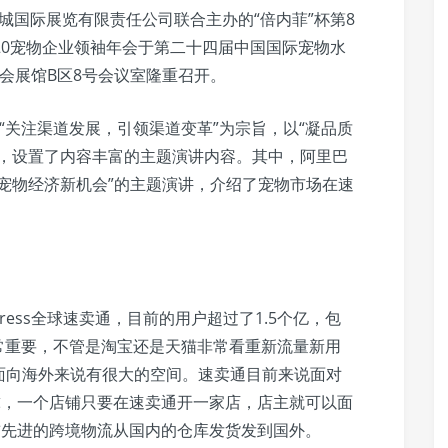
和长城国际展览有限责任公司联合主办的“倍内菲”杯第8
20宠物企业领袖年会于第二十四届中国国际宠物水
广交会展馆B区8号会议室隆重召开。
“关注渠道发展，引领渠道变革”为宗旨，以“凝品质
题，设置了内容丰富的主题演讲内容。其中，阿里巴
宠物经济新机会”的主题演讲，介绍了宠物市场在速
press全球速卖通，目前的用户超过了1.5个亿，包
常重要，不管是淘宝还是天猫非常看重新流量新用
面向海外来说有很大的空间。速卖通目前来说面对
球，一个店铺只要在速卖通开一家店，店主就可以面
前先进的跨境物流从国内的仓库发货发到国外。