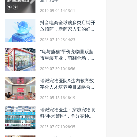
2019-09-04 14:13:11
抖音电商全球购多类店铺开
放招商，新商家入驻的好时
机来了！
2023-07-19 23:14:23
“龟与熊猫”平价宠物量贩超
市重装开业，萌翻全场，开
业优惠多多！
2020-07-30 10:18:56
瑞派宠物医院&达内教育数
字化人才培养项目战略合作
签约仪式隆重举行！
2022-05-18 16:18:19
瑞派宠物医生：穿越宠物眼
科“手术禁区”，争分夺秒镌
刻生命印记
2025-07-07 10:28:35