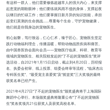
有这样一群人，他们需要修炼超越常人的强大内心，来支撑
起患宠的期盼眼神；他们要练就风雨不侵的身体，支撑起夜
以继日的忙碌工作；他们要掌握日新月异的知识技能，承担
起变幻莫测的生命挑战……尊重每个生命，守护宠物健康，
他们就是你我身边的宠物医生。
初心如磐，笃行致远，仁心仁术，臻于匠心。宠物医生坚定
践行动物福利理念，传播温暖，帮助动物战胜疾病和痛苦。
由中国兽医协会面向会员——宠物医疗临床、科研、教育等
领域的宠物医生、相关院校发起的“了不起的宠物医生”奖评
选活动，自2021年1月15日启动，截止到4月20日，历经报
名、执委会初审、线上投票、组委会终审等流程，“临床杰出
专科医生奖”、“最受宠主喜爱奖”及“摇篮奖”三大奖项的最终
获奖名单已经产生。
2021年4月27日“了不起的宠物医生”颁奖盛典将于上海国际
舞蹈中心举行。本场颁奖盛典将隆重公布“了不起的宠物医
生”奖各奖项共21位获奖人及获奖高校名单。