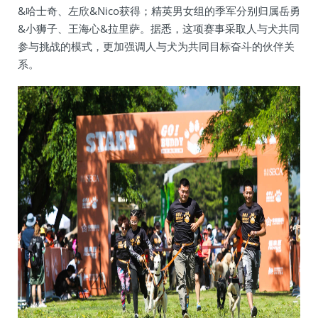
&哈士奇、左欣&Nico获得；精英男女组的季军分别归属岳勇
&小狮子、王海心&拉里萨。据悉，这项赛事采取人与犬共同
参与挑战的模式，更加强调人与犬为共同目标奋斗的伙伴关
系。