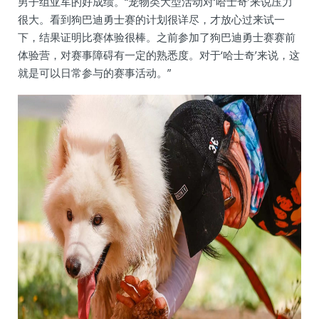
男子组亚军的好成绩。“宠物类大型活动对‘哈士奇’来说压力
很大。看到狗巴迪勇士赛的计划很详尽，才放心过来试一
下，结果证明比赛体验很棒。之前参加了狗巴迪勇士赛赛前
体验营，对赛事障碍有一定的熟悉度。对于‘哈士奇’来说，这
就是可以日常参与的赛事活动。”