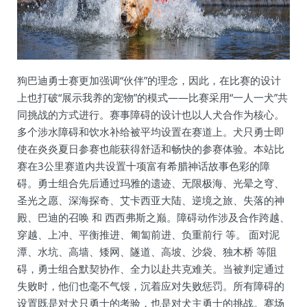
狗巴迪勇士赛更加强调“伙伴”的理念，因此，在比赛的设计
上也打破“展示我养的宠物”的模式——比赛采用“一人一犬”共
同挑战的方式进行。赛事障碍的设计也以人犬合作为核心。
多个涉水障碍和饮水补给被平均设置在赛道上。犬只勇士即
使在炎炎夏日参赛也能获得舒适和畅快的参赛体验。本站比
赛在3公里赛道内共设置十项富有希腊神话故事色彩的障
碍。勇士组合先后通过玛雅的遗迹、无限极海、光晕之穹、
圣光之愿、深海探奇、艾卡西亚大陆、逆境之旅、失落的神
殿、巴迪的召唤 和 西西弗斯之巅。障碍动作涉及合作跨越、
穿越、上冲、平衡推进、匍匐前进、负重前行 等。 面对泥
潭、水坑、高墙、矮网、隧道、高坡、沙袋、独木桥 等阻
碍，勇士组合默契协作、全力以赴共克难关。当被判定通过
失败时，他们也毫不气馁，沉着应对失败惩罚。所有障碍的
设置既是对犬只勇士的考验，也是对犬主勇士的挑战。赛场