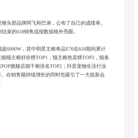
产宠粮头部品牌阿飞和巴弟，公布了自己的成绩单。
结束的618销售战报数据格外亮眼。
6000W，其中明星主粮单品E76在618期间累计
猫猫主粮好价榜TOP1，猫主粮热卖榜TOP2，猫条
东POP旗舰店猫干粮排名TOP2；抖音宠物生活行业
4等。在销售额持续增长的同时也吸引了一大批新会
。