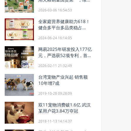
猫砂五年累计销量第一 两项
2026-03-06 16:54:53
市场地位认证
全家庭营养健康助力618！
健合多平台多品类稳占
NO.1！
2024-06-24 16:14:05
网易2025年研发投入177亿
元，严选获52项专利，首创
鲜蒸宠粮品类
2026-02-11 21:32:49
台湾宠物产业兴起 销售额
10年增7成
2019-10-28 09:28:09
双11宠物消费破1.6亿 武汉
某用户花3.84万夺冠
2018-11-13 14:14:37