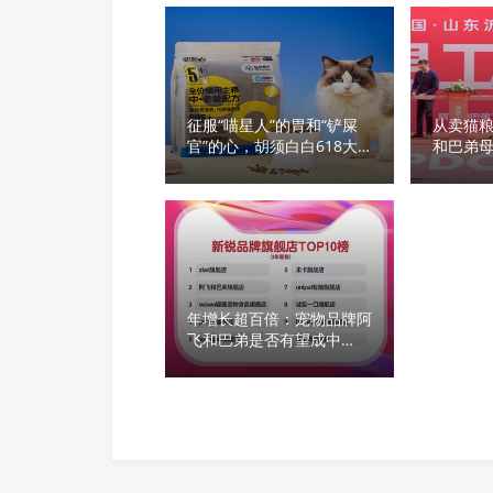
征服“喵星人”的胃和“铲屎
从卖猫
官”的心，胡须白白618大
和巴弟
促来袭
工厂】
年增长超百倍：宠物品牌阿
飞和巴弟是否有望成中
国“巅峰渴望”