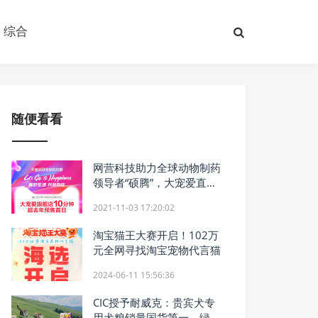
综合
随便看看
网营科技助力全球动物制药
领导者“硕腾”，大宠爱直播
GMV同比去年激增超815%
2021-11-03 17:20:02
淘宝猫王大赛开启！102万
元全网寻找淘宝宠物代言猫
2024-06-11 15:56:36
CIC授予耐威克：贵宾犬专
用犬粮销量国货第一，绿茶