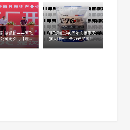
粮到做猫粮——阿飞
阿飞和巴弟6周年庆携手天
母公司宠次元【理想
猫大牌日，全力破局国产宠
正式开幕
粮信任寒冬！