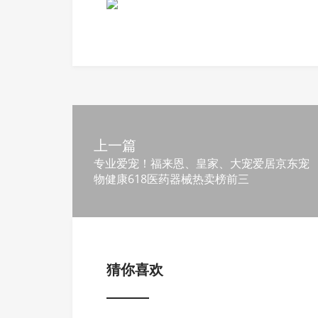
上一篇
专业爱宠！福来恩、皇家、大宠爱居京东宠
物健康618医药器械热卖榜前三
猜你喜欢