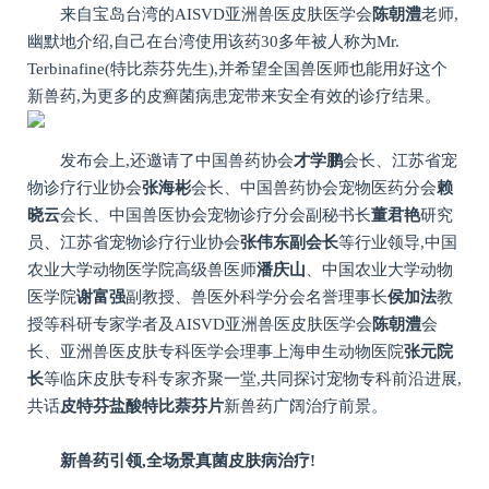
来自宝岛台湾的AISVD亚洲兽医皮肤医学会
陈朝
澧
老师,
幽默地介绍,自己在台湾使用该药30多年被人称为Mr.
Terbinafine(特比萘芬先生),并希望全国兽医师也能用好这个
新兽药,为更多的皮癣菌病患宠带来安全有效的诊疗结果。
发布会上,还邀请了中国兽药协会
才学鹏
会长、江苏省宠
物诊疗行业协会
张海彬
会长、中国兽药协会宠物医药分会
赖
晓云
会长、中国兽医协会宠物诊疗分会副秘书长
董君艳
研究
员、江苏省宠物诊疗行业协会
张伟东副会长
等行业领导,中国
农业大学动物医学院高级兽医师
潘庆山
、中国农业大学动物
医学院
谢富强
副教授、兽医外科学分会名誉理事长
侯加法
教
授等科研专家学者及AISVD亚洲兽医皮肤医学会
陈朝
澧
会
长、亚洲兽医皮肤专科医学会理事上海申生动物医院
张元
院
长
等临床皮肤专科专家齐聚一堂,共同探讨宠物专科前沿进展,
共话
皮特芬盐酸特比
萘芬
片
新兽药广阔治疗前景。
新兽药引领,全场景真菌皮肤病治疗!