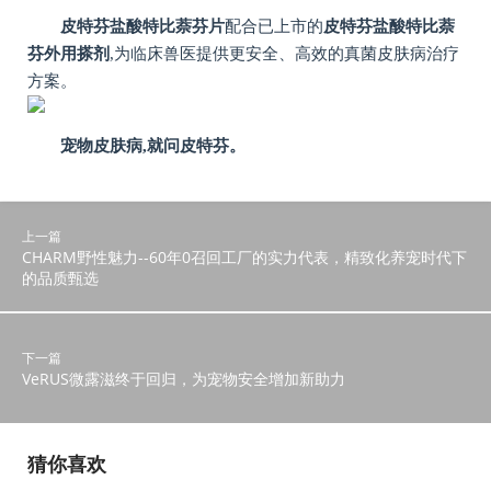
皮特芬盐酸特比
萘芬片
配合已上市的
皮特芬盐酸特比
萘
芬外用搽剂
,为临床兽医提供更安全、高效的真菌皮肤病治疗
方案。
宠物皮肤病,就问皮特芬。
上一篇
CHARM野性魅力--60年0召回工厂的实力代表，精致化养宠时代下
的品质甄选
下一篇
VeRUS微露滋终于回归，为宠物安全增加新助力
猜你喜欢