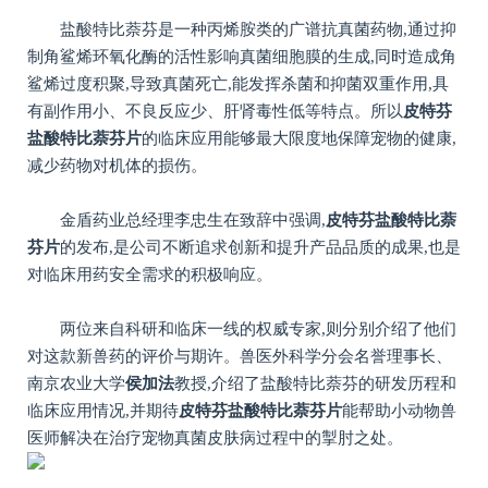
盐酸特比萘芬是一种丙烯胺类的广谱抗真菌药物,通过抑
制角鲨烯环氧化酶的活性影响真菌细胞膜的生成,同时造成角
鲨烯过度积聚,导致真菌死亡,能发挥杀菌和抑菌双重作用,具
有副作用小、不良反应少、肝肾毒性低等特点。所以
皮特芬
盐酸特比
萘芬片
的临床应用能够最大限度地保障宠物的健康,
减少药物对机体的损伤。
金盾药业总经理李忠生在致辞中强调,
皮特芬盐酸特比
萘
芬片
的发布,是公司不断追求创新和提升产品品质的成果,也是
对临床用药安全需求的积极响应。
两位来自科研和临床一线的权威专家,则分别介绍了他们
对这款新兽药的评价与期许。兽医外科学分会名誉理事长、
南京农业大学
侯加法
教授,介绍了盐酸特比萘芬的研发历程和
临床应用情况,并期待
皮特芬盐酸特比
萘芬片
能帮助小动物兽
医师解决在治疗宠物真菌皮肤病过程中的掣肘之处。