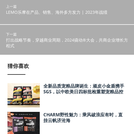
上一篇
LEMO乐摩在产品、销售、海外多方发力 | 2023年战绩
下一篇
打出战略节奏，穿越商业周期，2024撬动®大会，共商企业增长方
程式
猜你喜欢
全新品质宠粮品牌诞生：顽皮小金盾携手
SGS，以中欧美日四标批检重塑宠粮品控
新高度
CHARM野性魅力：乘风破浪应有时，直
挂云帆济沧海