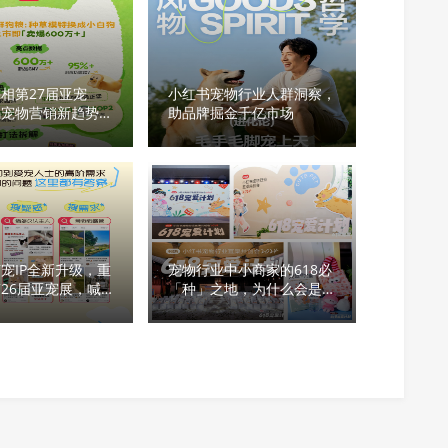
相第27届亚宠
小红书宠物行业人群洞察，
码宠物营销新趋势，
助品牌掘金千亿市场
牌增长新支点
宠IP全新升级，重
宠物行业中小商家的618必
26届亚宠展，喊
「种」之地，为什么会是小
们一起「和小可爱碰
红书？