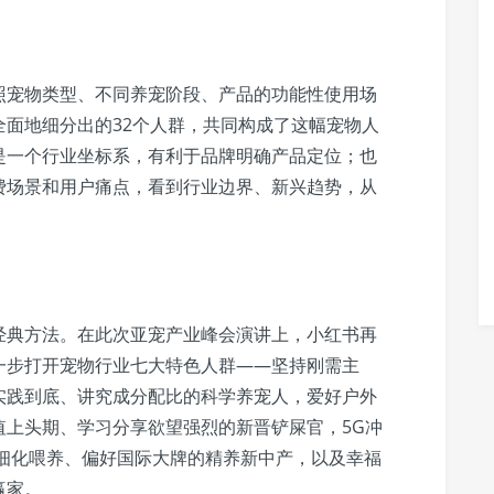
照宠物类型、不同养宠阶段、产品的功能性使用场
面地细分出的32个人群，共同构成了这幅宠物人
是一个行业坐标系，有利于品牌明确产品定位；也
费场景和用户痛点，看到行业边界、新兴趋势，从
经典方法。在此次亚宠产业峰会演讲上，小红书再
一步打开宠物行业七大特色人群——坚持刚需主
实践到底、讲究成分配比的科学养宠人，爱好户外
值上头期、学习分享欲望强烈的新晋铲屎官，5G冲
精细化喂养、偏好国际大牌的精养新中产，以及幸福
赢家。