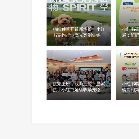
精细种草开辟新增长，小红
小红书亮
书宠物行业高光案例集锦
展：解
找到品
携宠上班，双向治愈：皇家
小红书萌
携手小红书延续职场宠物友
磅亮相第
好
宠物主
个头」