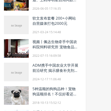
JoinPets新疆驼奶粮圈粉铲
2026-06-05 17:16:35
屎官
软文发布套餐 200+小网站
自营媒体打包2000元
2021-03-24 15:14:48
视频丨佩达生物牵手中国农
科院饲料研究所 宠物食品科
研插上“国家队”翅膀
2022-07-15 16:09:58
ADM携手中国农业大学开展
前沿研究 揭示膳食补充剂组
合可有效改善猫类肠道健康
2024-12-17 11:06:48
5种温顺的狗狗品种！宠物
狗温顺排名！不仅好看还很
安静~
2018-10-13 15:52:12