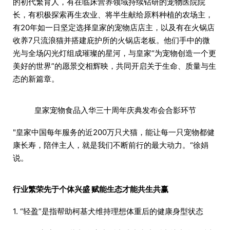
的初代繁育人，有在临床营养领域持续钻研的宠物医院院
长，有积极探索再生农业、将半生献给原料种植的农场主，
有20年如一日坚定选择皇家的宠物店店主，以及有在火锅店
收养7只流浪猫并搭建庇护所的火锅店老板。他们手中的微
光与全场闪光灯组成璀璨的星河，与皇家“为宠物创造一个更
美好的世界”的愿景交相辉映，共同开启关于生命、质量与生
态的新篇章。
皇家宠物食品入华三十周年庆典发布会合影环节
"皇家中国每年服务的近200万只犬猫，能让每一只宠物都健
康长寿，陪伴主人，就是我们不断前行的最大动力。“徐娟
说。
行业繁荣先于个体兴盛 赋能生态才能共生共赢
1. “轻盈”是指帮助柯基犬维持理想体重后的健康身型状态