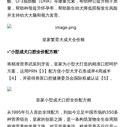
酸、Ω-3脂肪酸（DHA）等微量元素，帮助种公提升精子质
量，帮助种母提升怀孕率，帮助新生幼犬降低腭裂发生风险
并支持幼犬大脑和视力发育。
皇家繁育犬成犬全价粮
•“小型成犬口腔全价配方粮”
将精准营养武装到牙齿，皇家为小型犬打造的精准口腔呵护
方案，运用PRN【3】配方使小型犬牙石形成率4周减半
【4】，并获得兽医口腔健康委员会国际权威认证【5】。
皇家小型成犬口腔全价配方粮
从1995年引入首款全球配方，到如今立足中国市场的350多
种营养组合，皇家的创新之路，是一条构筑宠物全生命周期
精准营养的发展之路。对于皇家来说，精准营养不仅仅是一