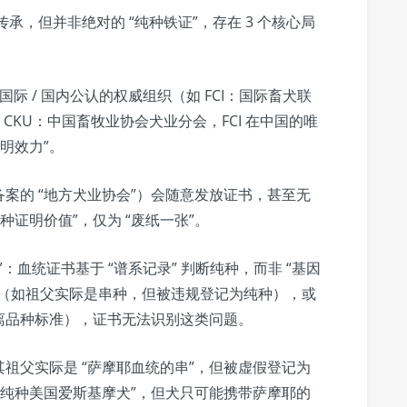
传承，但并非绝对的 “纯种铁证”，存在 3 个核心局
国际 / 国内公认的权威组织（如 FCI：国际畜犬联
CKU：中国畜牧业协会犬业分会，FCI 在中国的唯
明效力”。
备案的 “地方犬业协会”）会随意发放证书，甚至无
种证明价值”，仅为 “废纸一张”。
异”：血统证书基于 “谱系记录” 判断纯种，而非 “基因
种”（如祖父实际是串种，但被违规登记为纯种），或
偏离品种标准），证书无法识别这类问题。
祖父实际是 “萨摩耶血统的串”，但被虚假登记为
“纯种美国爱斯基摩犬”，但犬只可能携带萨摩耶的