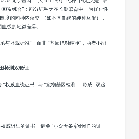
100% 无杂基因”：犬业组织对 “纯种” 的定义是 “谱
 100% 纯合”：部分纯种犬在长期繁育中，为优化性
有限度的同种内杂交”（如不同血线的纯种互配），
同血线的轻微差异。
系与外观标准”，而非 “基因绝对纯净”，两者不能
基因检测双验证
合 “权威血统证书” 与 “宠物基因检测”，形成 “双验
 等权威组织的证书，避免 “小众无备案组织” 的证