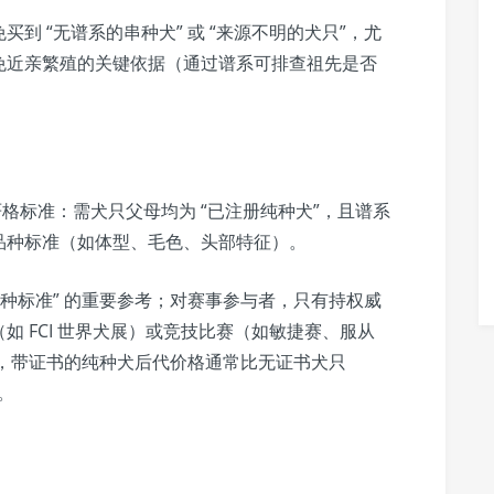
买到 “无谱系的串种犬” 或 “来源不明的犬只”，尤
免近亲繁殖的关键依据（通过谱系可排查祖先是否
有严格标准：需犬只父母均为 “已注册纯种犬”，且谱系
品种标准（如体型、毛色、头部特征）。
纯种标准” 的重要参考；对赛事参与者，只有持权威
 FCI 世界犬展）或竞技比赛（如敏捷赛、服从
者，带证书的纯种犬后代价格通常比无证书犬只
。