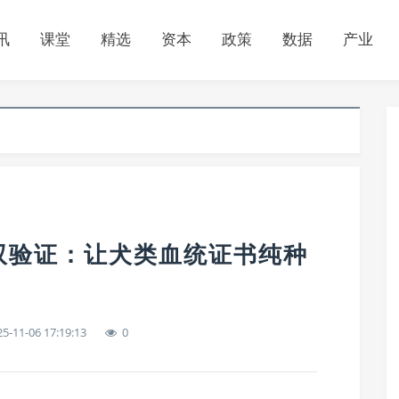
讯
课堂
精选
资本
政策
数据
产业
双验证：让犬类血统证书纯种
5-11-06 17:19:13
0