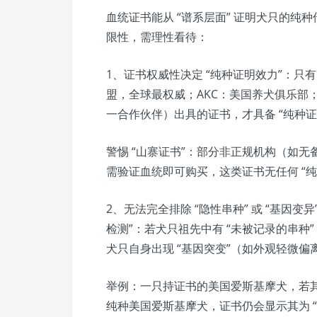
血统证书能从 “谱系层面” 证明犬只的纯种
限性，需理性看待：
1、证书权威性决定 “纯种证明效力”：只有
盟，全球最权威；AKC：美国养犬俱乐部；
一合作伙伴）出具的证书，才具备 “纯种证
警惕 “山寨证书”：部分非正规机构（如无
需验证血统即可购买，这类证书无任何 “纯
2、无法完全排除 “隐性串种” 或 “基因变
检测”：若犬只祖先中有 “未被记录的串
犬只自身出现 “基因突变”（如外观轻微
举例：一只持证书的美国爱斯基摩犬，若其
纯种美国爱斯基摩犬，证书仍会显示其为 