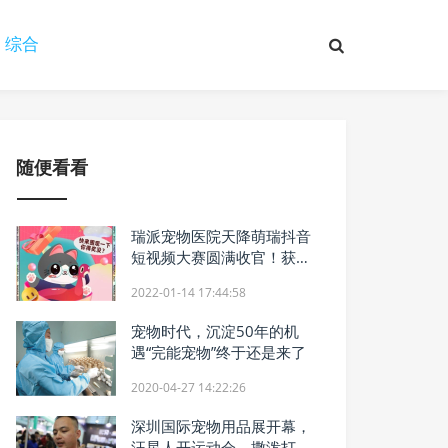
综合
随便看看
瑞派宠物医院天降萌瑞抖音
短视频大赛圆满收官！获奖
名单出炉啦！
2022-01-14 17:44:58
宠物时代，沉淀50年的机
遇“完能宠物”终于还是来了
2020-04-27 14:22:26
深圳国际宠物用品展开幕，
汪星人开运动会，撒泼打滚