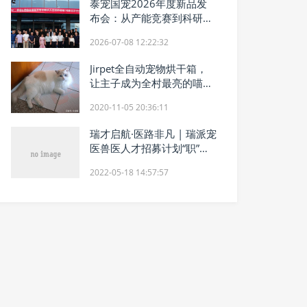
泰宠国宠2026年度新品发
布会：从产能竞赛到科研卡
位，科研驱动型代工模式亮
2026-07-08 12:22:32
相
Jirpet全自动宠物烘干箱，
让主子成为全村最亮的喵星
人
2020-11-05 20:36:11
瑞才启航·医路非凡 | 瑞派宠
医兽医人才招募计划“职”等
你来
2022-05-18 14:57:57