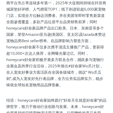
商平台市占率连续多年第一，2025年大促期间持续在抖音商
城尿垫好评榜、人气榜双TOP1；线下则进驻超6,000家宠物
门店，实现全方位触达消费者。并在美团等即时零售新渠道
全面渗透覆盖，多款产品位居平台品类销售前茅；同时
honeycare好命家品牌产品出口欧美、日本、东南亚等多个
国家，荣登Amazon亚马逊(美国区、亚太区)及lazada来赞达
宠物品类Best seller榜单。在品牌影响力塑造方面，
honeycare好命家不仅多次携手顶流主播推广产品，更获得
超10,000+次达人推荐，全网曝光量过亿。同时，
honeycare好命家积极开展多方联名合作，踊跃参与宠物行
业展会及跨界行业活动，2025年推出#好命家Wo爪计划，
在人宠友好事业方面活跃在全国各级城市，倡议“ Wo爪五
则”,成为人宠友好先行者品牌，全方位夯实品牌实力，稳步
铸就全球知名宠物用品品牌形象。
结语：honeycare好命家始终践行“好命天生就是好命家”的品
牌哲学，致力于推动行业创新与发展。未来，honeycare好
命家将持续深耕宠物清洁用品赛道，以前瞻性的产品布局，