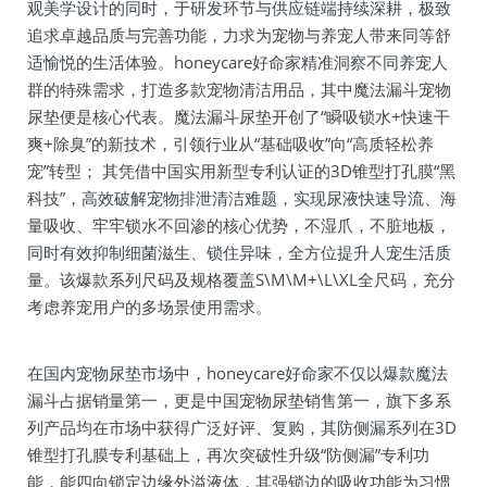
观美学设计的同时，于研发环节与供应链端持续深耕，极致
追求卓越品质与完善功能，力求为宠物与养宠人带来同等舒
适愉悦的生活体验。honeycare好命家精准洞察不同养宠人
群的特殊需求，打造多款宠物清洁用品，其中魔法漏斗宠物
尿垫便是核心代表。魔法漏斗尿垫开创了“瞬吸锁水+快速干
爽+除臭”的新技术，引领行业从“基础吸收”向“高质轻松养
宠”转型； 其凭借中国实用新型专利认证的3D锥型打孔膜“黑
科技”，高效破解宠物排泄清洁难题，实现尿液快速导流、海
量吸收、牢牢锁水不回渗的核心优势，不湿爪，不脏地板，
同时有效抑制细菌滋生、锁住异味，全方位提升人宠生活质
量。该爆款系列尺码及规格覆盖S\M\M+\L\XL全尺码，充分
考虑养宠用户的多场景使用需求。
在国内宠物尿垫市场中，honeycare好命家不仅以爆款魔法
漏斗占据销量第一，更是中国宠物尿垫销售第一，旗下多系
列产品均在市场中获得广泛好评、复购，其防侧漏系列在3D
锥型打孔膜专利基础上，再次突破性升级“防侧漏”专利功
能，能四向锁定边缘外溢液体，其强锁边的吸收功能为习惯