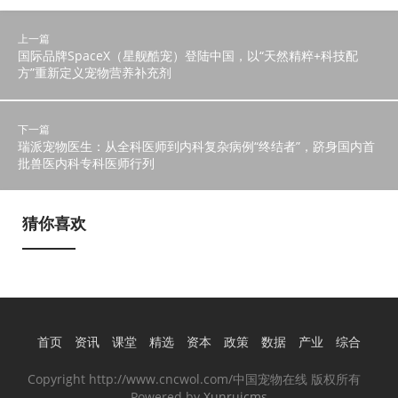
上一篇
国际品牌SpaceX（星舰酷宠）登陆中国，以“天然精粹+科技配
方”重新定义宠物营养补充剂
下一篇
瑞派宠物医生：从全科医师到内科复杂病例“终结者”，跻身国内首
批兽医内科专科医师行列
猜你喜欢
首页
资讯
课堂
精选
资本
政策
数据
产业
综合
Copyright http://www.cncwol.com/中国宠物在线 版权所有
Powered by
Xunruicms