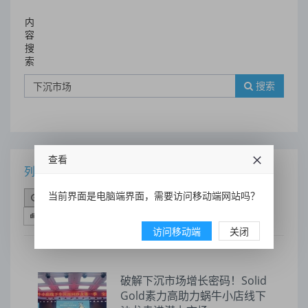
内
容
搜
索
搜索
查看
列表
当前界面是电脑端界面，需要访问移动端网站吗？
时间排序
点击排序
评论排序
评分排序
支持量排序
访问移动端
关闭
破解下沉市场增长密码！Solid
Gold素力高助力蜗牛小店线下