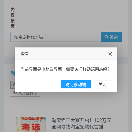
内
容
搜
索
搜索
查看
当前界面是电脑端界面，需要访问移动端网站吗？
列表
访问移动端
关闭
时间排序
点击排序
评论排序
评分排序
支持量排序
淘宝猫王大赛开启！102万元
全网寻找淘宝宠物代言猫