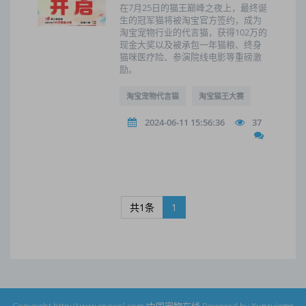
在7月25日的猫王巅峰之夜上，最终诞
生的冠军猫将被淘宝官方签约，成为
淘宝宠物行业的代言猫，获得102万的
现金大奖以及被承包一年猫粮、终身
猫咪医疗险、参演院线电影等重磅激
励。
淘宝宠物代言猫
淘宝猫王大赛
2024-06-11 15:56:36
37
共1条
1