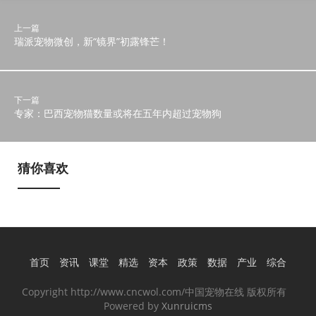
上一篇
瑞派宠物微创，新“镜界”初露锋芒！
下一篇
专家：巴西宠物猫数量或将在五年内超过宠物狗
猜你喜欢
首页
资讯
课堂
精选
资本
政策
数据
产业
综合
Copyright http://www.cncwol.com/中国宠物在线 版权所有
Powered by
Xunruicms