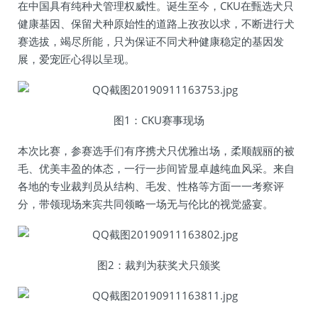
在中国具有纯种犬管理权威性。诞生至今，CKU在甄选犬只
健康基因、保留犬种原始性的道路上孜孜以求，不断进行犬
赛选拔，竭尽所能，只为保证不同犬种健康稳定的基因发
展，爱宠匠心得以呈现。
图1：CKU赛事现场
本次比赛，参赛选手们有序携犬只优雅出场，柔顺靓丽的被
毛、优美丰盈的体态，一行一步间皆显卓越纯血风采。来自
各地的专业裁判员从结构、毛发、性格等方面一一考察评
分，带领现场来宾共同领略一场无与伦比的视觉盛宴。
图2：裁判为获奖犬只颁奖