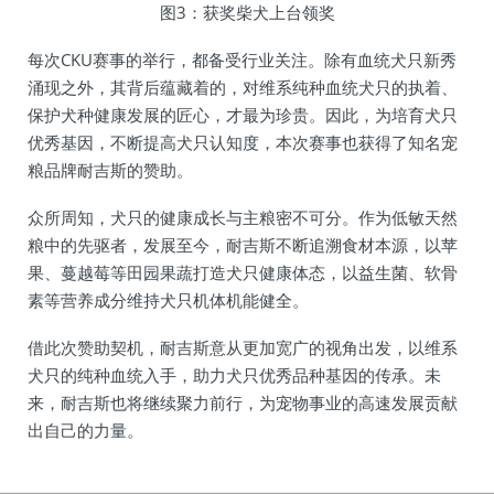
图3：获奖柴犬上台领奖
每次CKU赛事的举行，都备受行业关注。除有血统犬只新秀
涌现之外，其背后蕴藏着的，对维系纯种血统犬只的执着、
保护犬种健康发展的匠心，才最为珍贵。因此，为培育犬只
优秀基因，不断提高犬只认知度，本次赛事也获得了知名宠
粮品牌耐吉斯的赞助。
众所周知，犬只的健康成长与主粮密不可分。作为低敏天然
粮中的先驱者，发展至今，耐吉斯不断追溯食材本源，以苹
果、蔓越莓等田园果蔬打造犬只健康体态，以益生菌、软骨
素等营养成分维持犬只机体机能健全。
借此次赞助契机，耐吉斯意从更加宽广的视角出发，以维系
犬只的纯种血统入手，助力犬只优秀品种基因的传承。未
来，耐吉斯也将继续聚力前行，为宠物事业的高速发展贡献
出自己的力量。