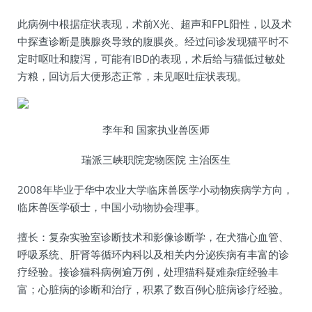
此病例中根据症状表现，术前X光、超声和FPL阳性，以及术
中探查诊断是胰腺炎导致的腹膜炎。经过问诊发现猫平时不
定时呕吐和腹泻，可能有IBD的表现，术后给与猫低过敏处
方粮，回访后大便形态正常，未见呕吐症状表现。
李年和 国家执业兽医师
瑞派三峡职院宠物医院 主治医生
2008年毕业于华中农业大学临床兽医学小动物疾病学方向，
临床兽医学硕士，中国小动物协会理事。
擅长：复杂实验室诊断技术和影像诊断学，在犬猫心血管、
呼吸系统、肝肾等循环内科以及相关内分泌疾病有丰富的诊
疗经验。接诊猫科病例逾万例，处理猫科疑难杂症经验丰
富；心脏病的诊断和治疗，积累了数百例心脏病诊疗经验。