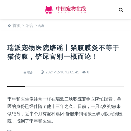
首页
>
综合
>
内容
瑞派宠物医院辟谣丨猫腹膜炎不等于
猫传腹，铲屎官别一概而论！
2021-12-10 12:05:45
0
综合
李年和医生像往常一样在瑞派三峡职院宠物医院忙碌着，兽
医的身份已经伴随了他十三年之久。日前，一只2岁英短(未
做绝育，近半个月有配种)因不舒服来到瑞派三峡职院宠物医
院，找到了李年和医生。