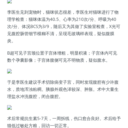
李医生见到宠物时，猫咪状态很差，李医生对猫咪进行了物
理学检查：猫咪体温为40.5、心率为210次/分、呼吸为40
次/分、体况BCS为3/9，随后又为其做了实验室检查，X光可
见腹腔肠管细节模糊不清，呈现毛玻璃样表现，疑似腹膜
炎。
B超可见子宫颈位置子宫体增粗，明显积液；子宫体内可见
数个孕囊影像；子宫体腹侧可见不明物质，疑似腹水。
于是李医生建议手术切除病变子宫，同时发现腹腔有少许腹
水，质地浑浊粘稠。胰腺外观色泽较深、肿胀。术中大量生
理盐水冲洗腹腔，闭合腹腔。
术后常规抗生素5-7天，一周拆线，伤口愈合良好。术后给予
猫低过敏处方粮，回访一切正常。