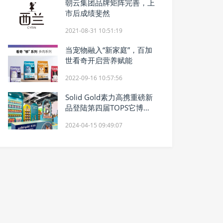
朝云集团品牌矩阵完善，上
市后成绩斐然
2021-08-31 10:51:19
当宠物融入“新家庭”，百加
世看奇开启营养赋能
2022-09-16 10:57:56
Solid Gold素力高携重磅新
品登陆第四届TOPS它博
会，为蓬勃市场注入健康营
2024-04-15 09:49:07
养新活力