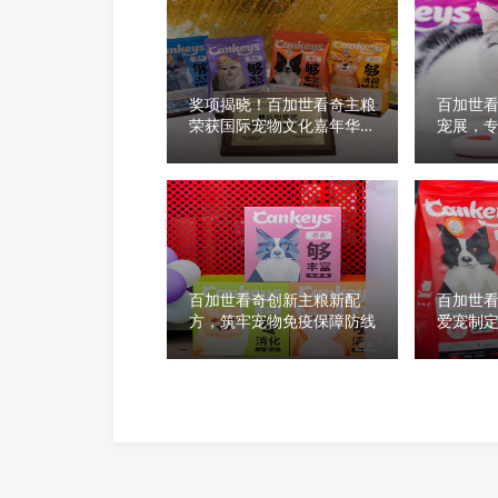
奖项揭晓！百加世看奇主粮
百加世
荣获国际宠物文化嘉年华最
宠展，
佳创意奖
会
百加世看奇创新主粮新配
百加世
方，筑牢宠物免疫保障防线
爱宠制