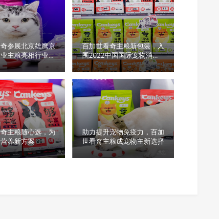
看奇参展北京雄鹰京
百加世看奇主粮新包装，入
专业主粮亮相行业盛
围2022中国国际宠物消费
品设计嘉年华
看奇主粮随心选，为
助力提升宠物免疫力，百加
定营养新方案
世看奇主粮成宠物主新选择