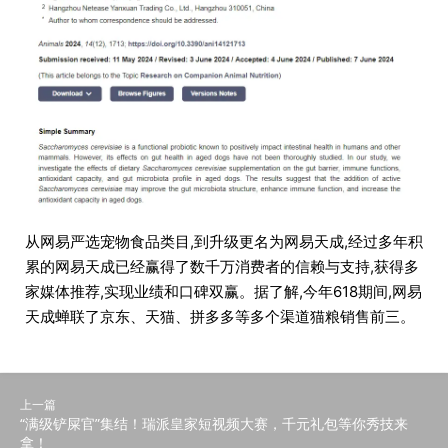
从网易严选宠物食品类目,到升级更名为网易天成,经过多年积
累的网易天成已经赢得了数千万消费者的信赖与支持,获得多
家媒体推荐,实现业绩和口碑双赢。据了解,今年618期间,网易
天成蝉联了京东、天猫、拼多多等多个渠道猫粮销售前三。
上一篇
“满级铲屎官”集结！瑞派皇家短视频大赛，千元礼包等你秀技来
拿！