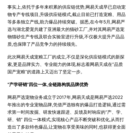
事实上,依托于多年来积累的供应链优势,网易天成早已启动宠
物专产专线项目,升级供应链模式,截止目前已打造宠粮、用品
等多条独立产线,助力爆品持续突破。据悉,在今年5月,网易严
选与湖北爱宠共建了亚洲最大的猫砂工厂,并对其网易严选宠
物猫砂生产专线及联合实验室进行升级,不仅极大提升产品品
质,也保障了产品竞争力的持续领先。
此次网易天成宠粮工厂的成立,不仅是深化供应链模式的新探
索,更是品牌实力、专业能力的体现,标志着网易天成在“品质
国产宠粮”的道路上又迈出了坚定一步。
“产学研销”四位一体,全链路构筑品牌优势
网易严选宠物业务成立于2017年,网易天成是网易严选2022
年推出的专业宠物品牌,凭借严选独有的爆品打造逻辑,通过需
求第一时间发掘、研发快速跟进、反馈及时响应的“产、学、
研、销” 四位一体模式,实现核心产品不断突破和优化,从而打
造出了多款特色爆品,让宠物在享受美味的同时,也获得更全面