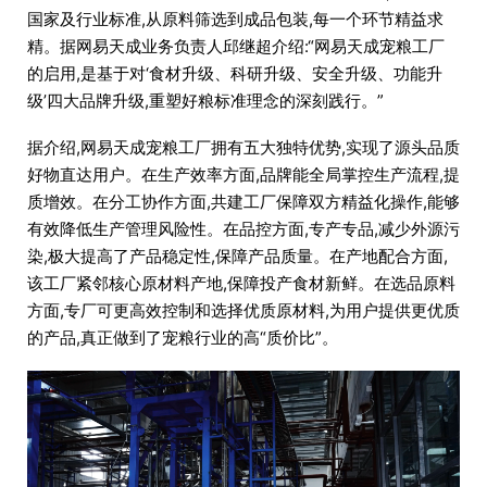
国家及行业标准,从原料筛选到成品包装,每一个环节精益求
精。据网易天成业务负责人邱继超介绍:“网易天成宠粮工厂
的启用,是基于对‘食材升级、科研升级、安全升级、功能升
级’四大品牌升级,重塑好粮标准理念的深刻践行。”
据介绍,网易天成宠粮工厂拥有五大独特优势,实现了源头品质
好物直达用户。在生产效率方面,品牌能全局掌控生产流程,提
质增效。在分工协作方面,共建工厂保障双方精益化操作,能够
有效降低生产管理风险性。在品控方面,专产专品,减少外源污
染,极大提高了产品稳定性,保障产品质量。在产地配合方面,
该工厂紧邻核心原材料产地,保障投产食材新鲜。在选品原料
方面,专厂可更高效控制和选择优质原材料,为用户提供更优质
的产品,真正做到了宠粮行业的高“质价比”。