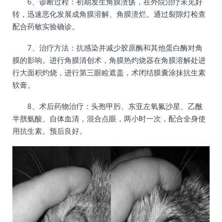
6、诊断过程：初期发生角膜溃疡，在外院治疗未见好
转，迅速恶化发展成角膜溶解、角膜溃烂。通过裂隙灯检查
配合药敏实验确诊。
7、治疗方法：抗感染并减少胶原酶和其他蛋白酶对角
膜的影响。进行角膜清创术，角膜热灼烧器在角膜溶解处进
行大面积灼烧，进行第三眼睑遮盖，术闭结膜囊涂抹抗生素
软膏。
8、术后药物治疗：头孢甲肟、东亚左氧氟沙星、乙酰
半胱氨酸、自体血清，混合点眼，两小时一次，配合全身使
用抗生素。预后良好。