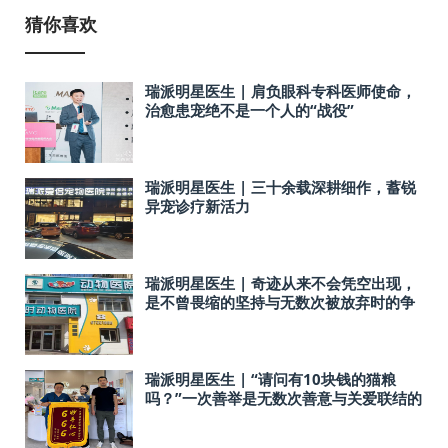
猜你喜欢
瑞派明星医生 | 肩负眼科专科医师使命，
治愈患宠绝不是一个人的“战役”
瑞派明星医生 | 三十余载深耕细作，蓄锐
异宠诊疗新活力
瑞派明星医生 | 奇迹从来不会凭空出现，
是不曾畏缩的坚持与无数次被放弃时的争
取
瑞派明星医生 | “请问有10块钱的猫粮
吗？”一次善举是无数次善意与关爱联结的
真善美