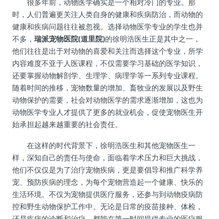
很多年前，动物医学确实是一个相对冷门的专业。那
时，人们普遍更关注人类自身的健康和疾病防治，而动物的
健康和疾病问题往往被忽视。选择动物医学专业的学生也并
不多，
瑞派宠物医院(道里院)
的徐明浩医生正是其中之一，
他们往往是出于对动物的喜爱和关注而选择这个专业，所学
内容难度不亚于人医课程，不仅需要学习基础的医学知识，
还要掌握动物解剖学、生理学、病理学等一系列专业课程。
随着时间的推移，宠物数量的增加、畜牧业的发展以及野生
动物保护的需要，社会对动物医学的需求逐渐增加，这也为
动物医学专业人才提供了更多的就业机会，促使宠物医生开
始承担起越来越重要的社会责任。
在这样的时代背景下，徐明浩医生和其他宠物医生一
样，深知自己的责任与使命，面临着学术压力和巨大挑战，
他们不仅仅是为了治疗宠物疾病，更是要倡导和推广科学养
宠、预防疾病的理念，为每个宠物营造起一个健康、快乐的
生活环境。不仅为宠物提供医疗服务，还参与到动物疫病防
控和野生动物保护工作中。无论是日常的疫苗接种、体检，
还是疾病的诊断和治疗，都能在第一时间提供专业的医疗服