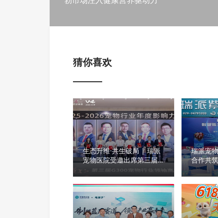
勃市场注入健康营养驱动力
猜你喜欢
生态升维·共生破局 | 瑞派
瑞派宠
宠物医院受邀出席第三届
合作共
G300宠物行业领袖高峰会
标杆以
升级以
物走向