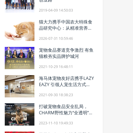
2019-04-09 14:50:03
猫大力携手中国农大特殊食
品研究中心：从精准营养到
科学美毛
2026-07-31 10:59:46
宠物食品赛道竞争激烈 有鱼
猫粮夯实品牌护城河
2021-10-29 16:48:11
海马体宠物友好店携手LAZY
EAZY 引领人宠生活方式新
时尚
2021-09-30 18:38:23
打破宠物食品安全乱局，
CHARM野性魅力“全透明”守
护爱宠舌尖安全
2023-11-10 19:49:33